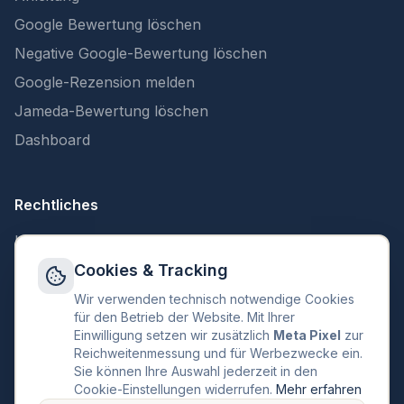
Google Bewertung löschen
Negative Google-Bewertung löschen
Google-Rezension melden
Jameda-Bewertung löschen
Dashboard
Rechtliches
Impressum
Datenschutz
Cookies & Tracking
AGB
Wir verwenden technisch notwendige Cookies
für den Betrieb der Website. Mit Ihrer
KI-Transparenz
Einwilligung setzen wir zusätzlich
Meta Pixel
zur
Reichweitenmessung und für Werbezwecke ein.
Kontakt
Sie können Ihre Auswahl jederzeit in den
Cookie-Einstellungen
Cookie-Einstellungen widerrufen.
Mehr erfahren